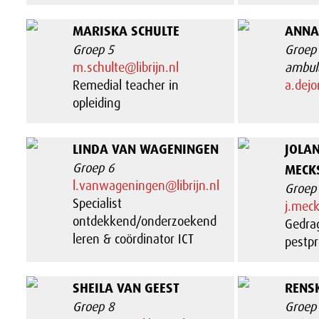
MARISKA SCHULTE
ANNA
Groep 5
Groep 
m.schulte@librijn.nl
ambul
Remedial teacher in
a.dejo
opleiding
LINDA VAN WAGENINGEN
JOLA
Groep 6
MECK
l.vanwageningen@librijn.nl
Groep
Specialist
j.meck
ontdekkend/onderzoekend
Gedrag
leren & coördinator ICT
pestpr
SHEILA VAN GEEST
RENSK
Groep 8
Groep