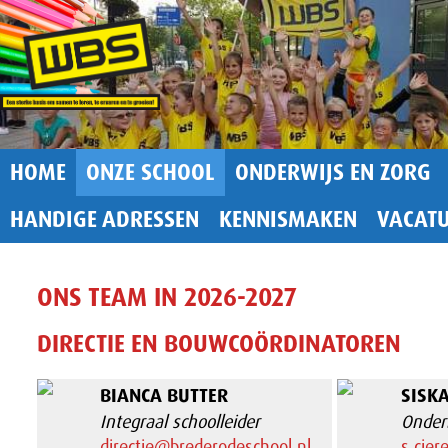
HOME
ONZE SCHOOL
ONDERWIJS EN ZORG
HANDIGE ADRESSEN
KENNISMAKEN
VACAT
ONS TEAM IN 2026-2027
DIRECTIE EN BOUWCOÖRDINATOREN
BIANCA BUTTER
SISKA
Integraal schoolleider
Onder
directie@brederodeschool.nl
s.cier