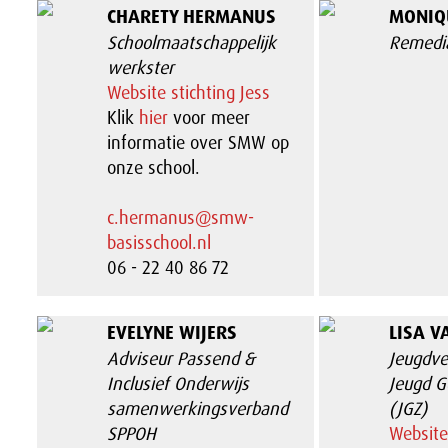
CHARETY HERMANUS
MONIQU
Schoolmaatschappelijk
Remedia
werkster
Website stichting Jess
Klik
hier
voor meer
informatie over SMW op
onze school.
c.hermanus@smw-
basisschool.nl
06 - 22 40 86 72
EVELYNE WIJERS
LISA V
Adviseur Passend &
Jeugdve
Inclusief Onderwijs
Jeugd G
samenwerkingsverband
(JGZ)
SPPOH
Website